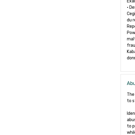
Exa
• De
Cegi
du r
Repo
Powe
maît
fra
Kaba
don
Abu
The
to s
Iden
abu
to 
whil