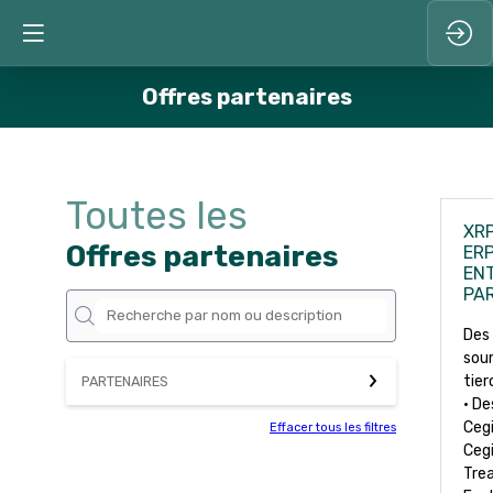
Offres partenaires
Toutes les
XRP
Offres partenaires
ER
ENT
PAR
Des 
sou
tier
PARTENAIRES
• De
Cegi
Effacer tous les filtres
Cegi
Trea