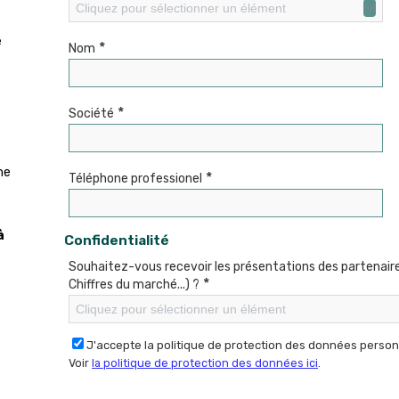
Cliquez pour sélectionner un élément
e
*
Nom
*
Société
me
*
Téléphone professionel
à
Confidentialité
Souhaitez-vous recevoir les présentations des partenaires
*
Chiffres du marché...) ?
Cliquez pour sélectionner un élément
J'accepte la politique de protection des données person
Voir
la politique de protection des données ici
.