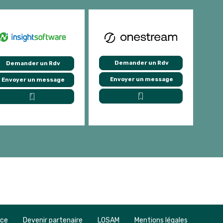
Demander un Rdv
Demander un Rdv
Envoyer un message
Envoyer un message
nce
Devenir partenaire
LOSAM
Mentions légales