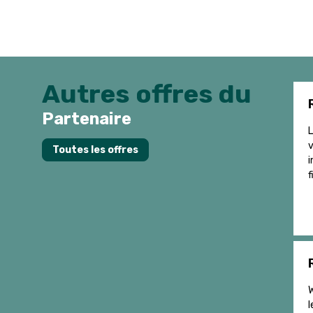
Autres offres du
Partenaire
L
v
Toutes les offres
i
f
W
l