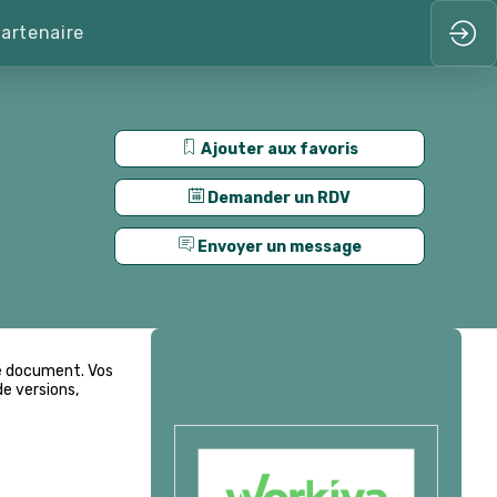
artenaire
Ajouter aux favoris
Demander un RDV
Envoyer un message
Présenté par
me document. Vos
de versions,