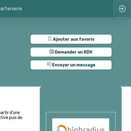
artenaire
Ajouter aux favoris
Demander un RDV
Envoyer un message
Présenté par
artir d’une
ative puis de