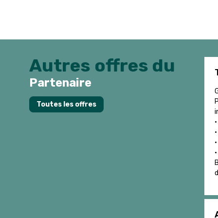
Autres offres du
Partenaire
G
P
Toutes les offres
i
•
•
•
•
B
d