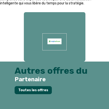
intelligente qui vous libère du temps pour la stratégie.
Présenté par
Autres offres du
Partenaire
G
Toutes les offres
d
d
p