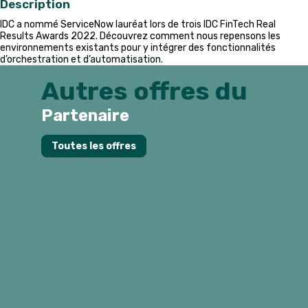
Description
IDC a nommé ServiceNow lauréat lors de trois IDC FinTech Real
Results Awards 2022. Découvrez comment nous repensons les
environnements existants pour y intégrer des fonctionnalités
d’orchestration et d’automatisation.
Autres offres du
Partenaire
Toutes les offres
l
i
f
l
u
f
q