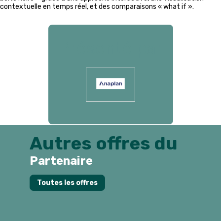
contextuelle en temps réel, et des comparaisons « what if ».
Présenté par
Autres offres du
Partenaire
!
Toutes les offres
A
P
m