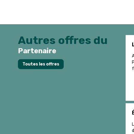
Autres offres du
Partenaire
A
P
Toutes les offres
f
L
d