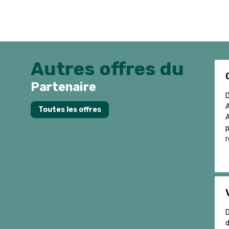
Autres offres du
Partenaire
D
A
Toutes les offres
A
p
r
D
d