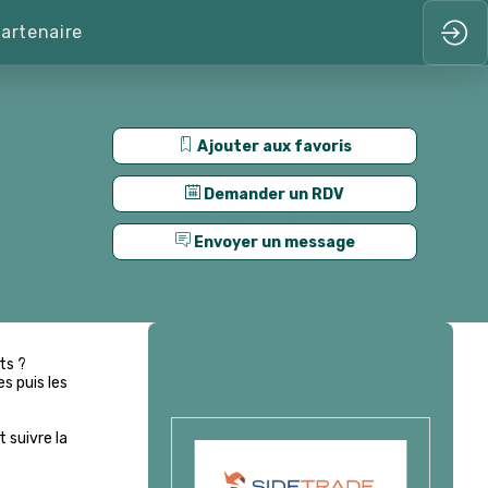
artenaire
Ajouter aux favoris
Demander un RDV
Envoyer un message
Présenté par
ts ?
es puis les
 suivre la