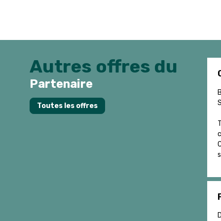
Autres offres du
Partenaire
B
S
Toutes les offres
T
c
C
s
D