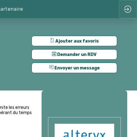
artenaire
Ajouter aux favoris
Demander un RDV
Envoyer un message
Présenté par
ite les erreurs
libérant du temps