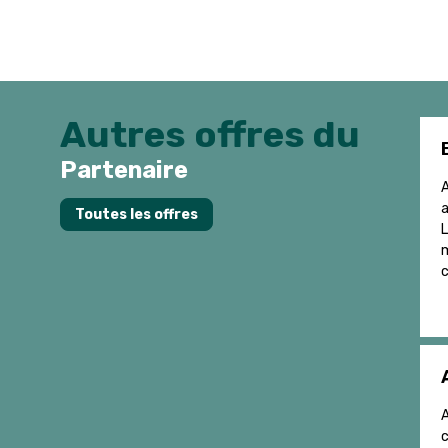
Autres offres du
Partenaire
A
a
Toutes les offres
L
m
c
A
c