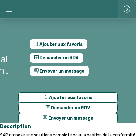
Ajouter aux favoris
al
Demander un RDV
nt
Envoyer un message
Ajouter aux favoris
Demander un RDV
Envoyer un message
Description
SAP propose une solutions complète pour la gestion de la conformité