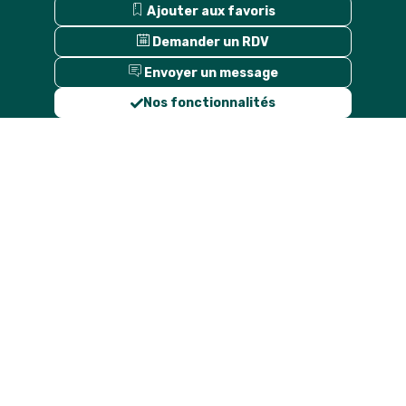
Ajouter aux favoris
Demander un RDV
Envoyer un message
Nos fonctionnalités
Description
Thomson
Reuters
est
l’un
des
principaux
fournisseurs
mondiaux
de
services
d’information
à
destination
des
entreprises.