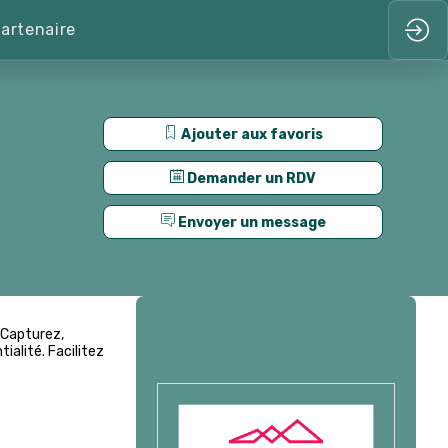
artenaire
Ajouter aux favoris
Demander un RDV
Envoyer un message
Présenté par
. Capturez,
ialité. Facilitez