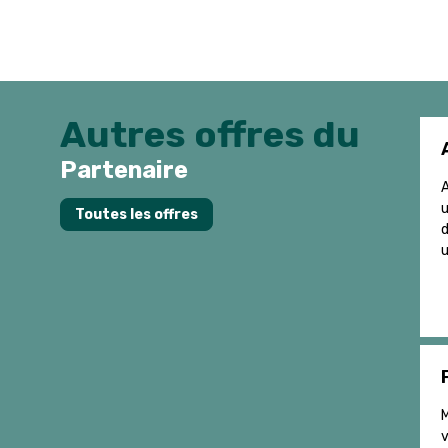
Autres offres du
Partenaire
A
u
Toutes les offres
d
u
M
v