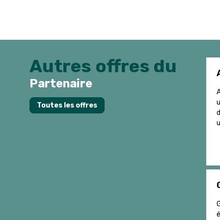
Autres offres du
Partenaire
A
u
Toutes les offres
d
u
G
é