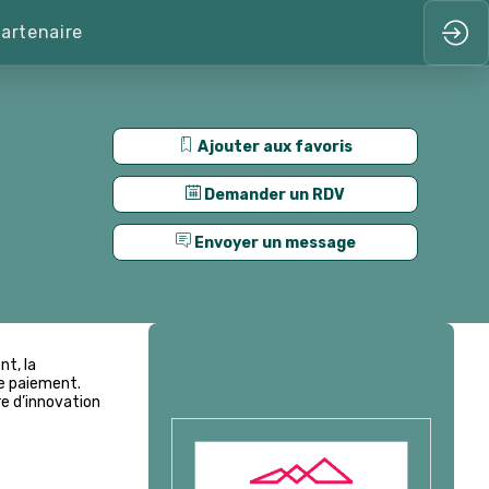
artenaire
Ajouter aux favoris
Demander un RDV
Envoyer un message
Présenté par
t, la
de paiement.
re d’innovation