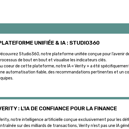
PLATEFORME UNIFIÉE & IA : STUDIO360
écouvrez Studio360, notre plateforme unifiée conçue pour l’avenir de 
rocessus de bout en bout et visualise les indicateurs clés.
u coeur de cette plateforme, notre IA « Verity » a été spécifiquement e
ne automatisation fiable, des recommandations pertinentes et un con
quipes.
VERITY : L'IA DE CONFIANCE POUR LA FINANCE
erity, notre intelligence artificielle conçue exclusivement pour les défi
ntraînée sur des milliards de transactions, Verity n’est pas une IA gén