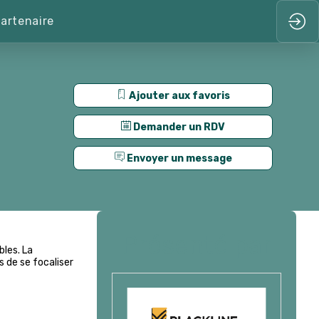
artenaire
Ajouter aux favoris
Demander un RDV
Envoyer un message
Présenté par
bles. La
 de se focaliser