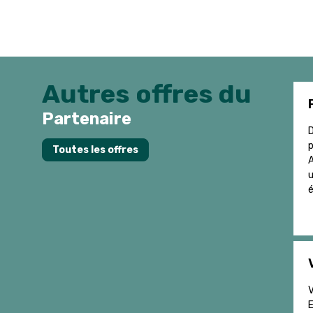
Autres offres du
Partenaire
D
p
Toutes les offres
A
u
é
V
E