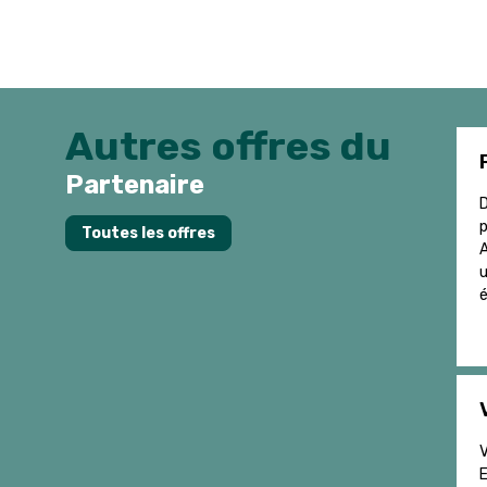
Autres offres du
Partenaire
D
p
Toutes les offres
A
u
é
V
E