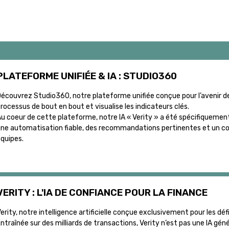
PLATEFORME UNIFIÉE & IA : STUDIO360
écouvrez Studio360, notre plateforme unifiée conçue pour l’avenir de 
rocessus de bout en bout et visualise les indicateurs clés.
u coeur de cette plateforme, notre IA « Verity » a été spécifiquement e
ne automatisation fiable, des recommandations pertinentes et un con
quipes.
VERITY : L'IA DE CONFIANCE POUR LA FINANCE
erity, notre intelligence artificielle conçue exclusivement pour les défi
ntraînée sur des milliards de transactions, Verity n’est pas une IA gén