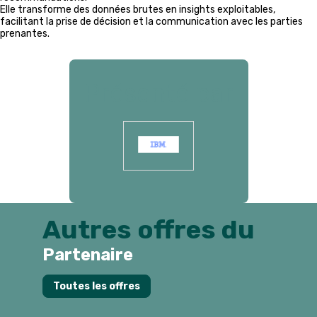
Elle transforme des données brutes en insights exploitables,
facilitant la prise de décision et la communication avec les parties
prenantes.
Présenté par
Autres offres du
Partenaire
Toutes les offres
P
p